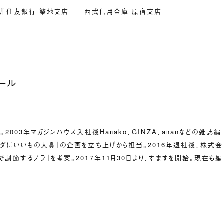
井住友銀行 築地支店 西武信用金庫 原宿支店
ール
。2003年マガジンハウス入社後Hanako、GINZA、ananなどの雑
ラダにいいもの大賞」の企画を立ち上げから担当。2016年退社後、株式会
で調節するブラ」を考案。2017年11月30日より、すますを開始。現在