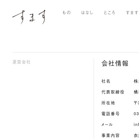
もの
はなし
ところ
すま
運営会社
会社情報
社名
株
代表取締役
橘
所在地
〒
電話番号
03
メール
in
事業内容
衣