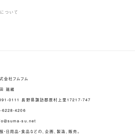
すについて
式会社フムフム
田 瑞緒
391-0111 長野県諏訪郡原村上里17217-747
-6228-4206
fo＠suma-su.net
服・日用品・食品などの、企画、製造、販売。